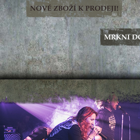
NOVÉ ZBOŽÍ K PRODEJI!
MRKNI D