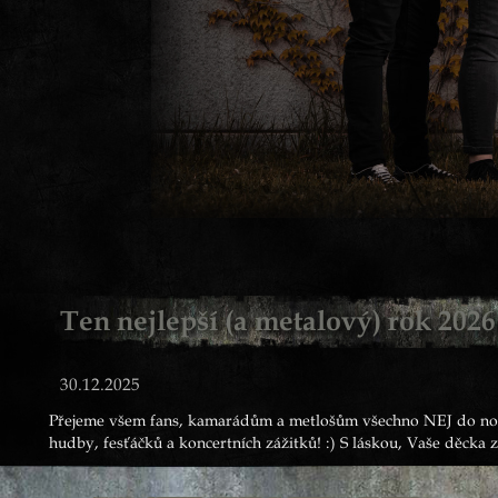
Ten nejlepší (a metalový) rok 202
30.12.2025
Přejeme všem fans, kamarádům a metlošům všechno NEJ do no
hudby, fesťáčků a koncertních zážitků! :) S láskou, Vaše děcka