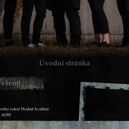
Úvodní stránka
6 všem!
vého roku! Hodně kvalitní
 z AOH