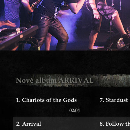
1
2
3
4
5
6
7
8
9
10
11
Nové album ARRIVAL
1. Chariots of the Gods
7. Stardust
02:04
2. Arrival
8. Follow t