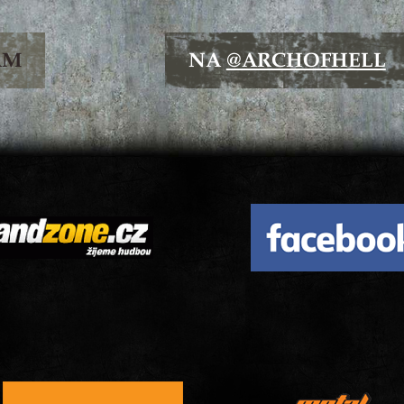
ÁM
NA
@ARCHOFHELL